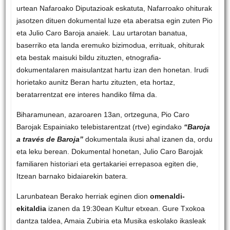
urtean Nafaroako Diputazioak eskatuta, Nafarroako ohiturak
jasotzen dituen dokumental luze eta aberatsa egin zuten Pio
eta Julio Caro Baroja anaiek. Lau urtarotan banatua,
baserriko eta landa eremuko bizimodua, errituak, ohiturak
eta bestak maisuki bildu zituzten, etnografia-
dokumentalaren maisulantzat hartu izan den honetan. Irudi
horietako aunitz Beran hartu zituzten, eta hortaz,
beratarrentzat ere interes handiko filma da.
Biharamunean, azaroaren 13an, ortzeguna, Pio Caro
Barojak Espainiako telebistarentzat (rtve) egindako
“Baroja
a través de Baroja”
dokumentala ikusi ahal izanen da, ordu
eta leku berean. Dokumental honetan, Julio Caro Barojak
familiaren historiari eta gertakariei errepasoa egiten die,
Itzean barnako bidaiarekin batera.
Larunbatean Berako herriak eginen dion
omenaldi-
ekitaldia
izanen da 19:30ean Kultur etxean. Gure Txokoa
dantza taldea, Amaia Zubiria eta Musika eskolako ikasleak