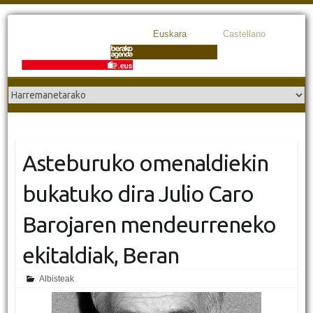
Euskara
Castellano
Asteburuko omenaldiekin
bukatuko dira Julio Caro
Barojaren mendeurreneko
ekitaldiak, Beran
Albisteak