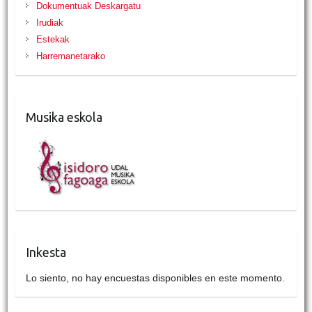
Dokumentuak Deskargatu
Irudiak
Estekak
Harremanetarako
Musika eskola
Inkesta
Lo siento, no hay encuestas disponibles en este momento.