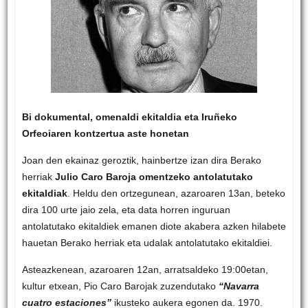
Bi dokumental, omenaldi ekitaldia eta Iruñeko
Orfeoiaren kontzertua aste honetan
Joan den ekainaz geroztik, hainbertze izan dira Berako
herriak
Julio Caro Baroja omentzeko antolatutako
ekitaldiak
. Heldu den ortzegunean, azaroaren 13an, beteko
dira 100 urte jaio zela, eta data horren inguruan
antolatutako ekitaldiek emanen diote akabera azken hilabete
hauetan Berako herriak eta udalak antolatutako ekitaldiei.
Asteazkenean, azaroaren 12an, arratsaldeko 19:00etan,
kultur etxean, Pio Caro Barojak zuzendutako
“Navarra
cuatro estaciones”
ikusteko aukera egonen da. 1970.