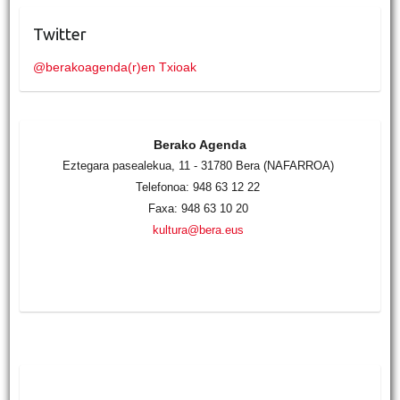
Twitter
@berakoagenda(r)en Txioak
Berako Agenda
Eztegara pasealekua, 11 - 31780 Bera (NAFARROA)
Telefonoa: 948 63 12 22
Faxa: 948 63 10 20
kultura@bera.eus