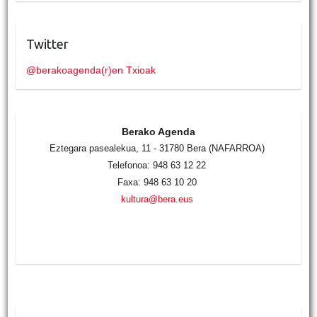
Twitter
@berakoagenda(r)en Txioak
Berako Agenda
Eztegara pasealekua, 11 - 31780 Bera (NAFARROA)
Telefonoa: 948 63 12 22
Faxa: 948 63 10 20
kultura@bera.eus