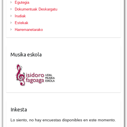
Egutegia
Dokumentuak Deskargatu
Irudiak
Estekak
Harremanetarako
Musika eskola
Inkesta
Lo siento, no hay encuestas disponibles en este momento.