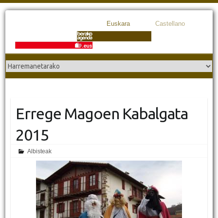
Euskara
Castellano
Errege Magoen Kabalgata
2015
Albisteak