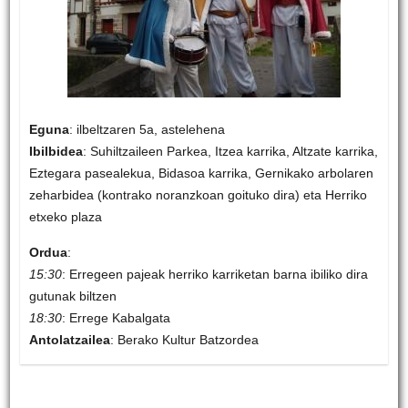
Eguna
: ilbeltzaren 5a, astelehena
Ibilbidea
: Suhiltzaileen Parkea, Itzea karrika, Altzate karrika,
Eztegara pasealekua, Bidasoa karrika, Gernikako arbolaren
zeharbidea (kontrako noranzkoan goituko dira) eta Herriko
etxeko plaza
Ordua
:
15:30
: Erregeen pajeak herriko karriketan barna ibiliko dira
gutunak biltzen
18:30
: Errege Kabalgata
Antolatzailea
: Berako Kultur Batzordea