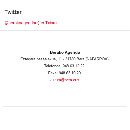
Twitter
@berakoagenda(r)en Txioak
Berako Agenda
Eztegara pasealekua, 11 - 31780 Bera (NAFARROA)
Telefonoa: 948 63 12 22
Faxa: 948 63 10 20
kultura@bera.eus