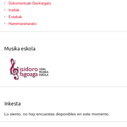
Dokumentuak Deskargatu
Irudiak
Estekak
Harremanetarako
Musika eskola
Inkesta
Lo siento, no hay encuestas disponibles en este momento.