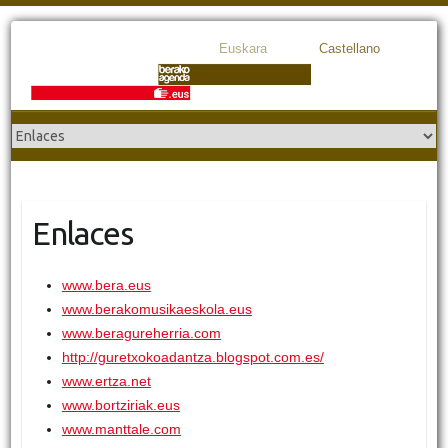
Euskara
Castellano
Enlaces
www.bera.eus
www.berakomusikaeskola.eus
www.beragureherria.com
http://guretxokoadantza.blogspot.com.es/
www.ertza.net
www.bortziriak.eus
www.manttale.com