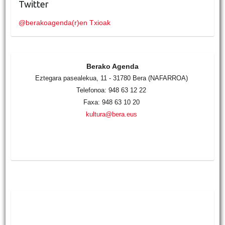
Twitter
@berakoagenda(r)en Txioak
Berako Agenda
Eztegara pasealekua, 11 - 31780 Bera (NAFARROA)
Telefonoa: 948 63 12 22
Faxa: 948 63 10 20
kultura@bera.eus