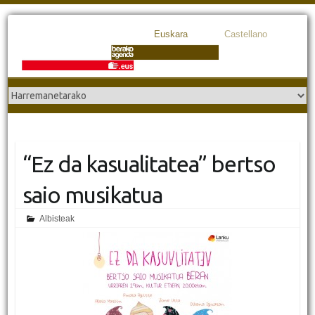
Euskara
Castellano
“Ez da kasualitatea” bertso
saio musikatua
Albisteak