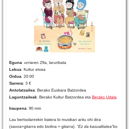
Eguna
: urriaren 29a, larunbata
Lekua
: Kultur etxea
Ordua
: 20:00
Sarrera
: 3 €
Antolatzailea
: Berako Euskara Batzordea
Laguntzaileak
: Berako Kultur Batzordea eta
Berako Udala
Iraupena
: 90 min
Lau bertsolarirekin batera bi musikari aritu ohi dira
(saxoa+gitarra edo biolina + gitarra).
“Ez da kasualitatea”
ko