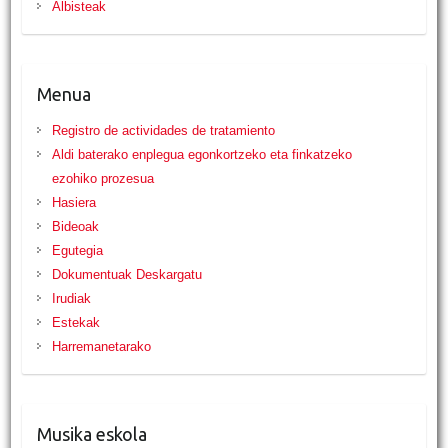
Albisteak
Menua
Registro de actividades de tratamiento
Aldi baterako enplegua egonkortzeko eta finkatzeko
ezohiko prozesua
Hasiera
Bideoak
Egutegia
Dokumentuak Deskargatu
Irudiak
Estekak
Harremanetarako
Musika eskola