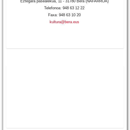
Eztegara pasealekua, 11 - 31780 Bera (NAFARROA)
Telefonoa: 948 63 12 22
Faxa: 948 63 10 20
kultura@bera.eus