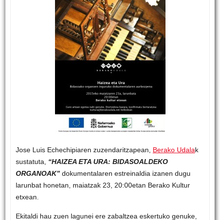
Jose Luis Echechipiaren zuzendaritzapean,
Berako Udala
k
sustatuta,
“HAIZEA ETA URA: BIDASOALDEKO
ORGANOAK”
dokumentalaren estreinaldia izanen dugu
larunbat honetan, maiatzak 23, 20:00etan Berako Kultur
etxean.
Ekitaldi hau zuen lagunei ere zabaltzea eskertuko genuke,