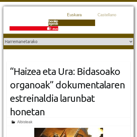
Euskara
Castellano
“Haizea eta Ura: Bidasoako
organoak” dokumentalaren
estreinaldia larunbat
honetan
Albisteak