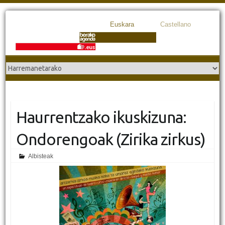
Euskara
Castellano
Haurrentzako ikuskizuna:
Ondorengoak (Zirika zirkus)
Albisteak