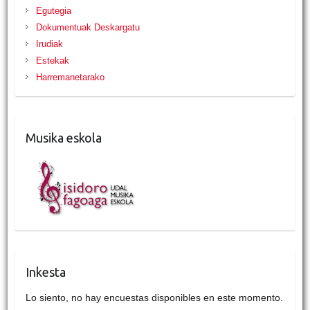
Egutegia
Dokumentuak Deskargatu
Irudiak
Estekak
Harremanetarako
Musika eskola
Inkesta
Lo siento, no hay encuestas disponibles en este momento.