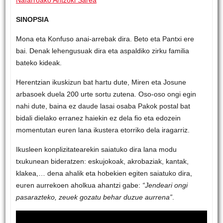
SINOPSIA
Mona eta Konfuso anai-arrebak dira. Beto eta Pantxi ere
bai. Denak lehengusuak dira eta aspaldiko zirku familia
bateko kideak.
Herentzian ikuskizun bat hartu dute, Miren eta Josune
arbasoek duela 200 urte sortu zutena. Oso-oso ongi egin
nahi dute, baina ez daude lasai osaba Pakok postal bat
bidali dielako erranez haiekin ez dela fio eta edozein
momentutan euren lana ikustera etorriko dela iragarriz.
Ikusleen konplizitatearekin saiatuko dira lana modu
txukunean bideratzen: eskujokoak, akrobaziak, kantak,
klakea,… dena ahalik eta hobekien egiten saiatuko dira,
euren aurrekoen aholkua ahantzi gabe:
“Jendeari ongi
pasarazteko, zeuek gozatu behar duzue aurrena”
.