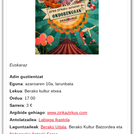
Euskaraz
Adin guztientzat
Eguna
: azaroaren 10a, larunbata
Lekua
: Berako kultur etxea
Ordua
: 17:00
Sarrera
: 3 €
Argibide gehiago
:
www.zirikazirkus.com
Antolatzailea
:
Labiaga Ikastola
Laguntzaileak
:
Berako Udala
, Berako Kultur Batzordea eta
Nafarroako Antzoki Sarea