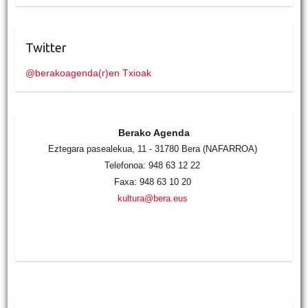
Twitter
@berakoagenda(r)en Txioak
Berako Agenda
Eztegara pasealekua, 11 - 31780 Bera (NAFARROA)
Telefonoa: 948 63 12 22
Faxa: 948 63 10 20
kultura@bera.eus