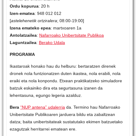
Ordu kopurua
: 20 h
Izen-ematea
: 948 012 012
[
astelehenetik ortziralera
; 08:00-19:00]
Izena emateko epea
: martxoaren 1a
Antolatzailea
:
Nafarroako Unibertsitate Publikoa
Laguntzailea
:
Berako Udala
PROGRAMA
Ikastaroak honako hau du helburu: bertaratzen direnek
dronek nola funtzionatzen duten ikastea, nola erabili, nola
eraiki eta nola konpondu. Etxean praktikatzeko simuladore
batzuk eskainiko dira eta segurtasuna izanen da
lehentasuna, egungo legeria azalduz.
Bera
“NUP antena” udalerria
da. Termino hau Nafarroako
Unibertsitate Publikoaren jarduera bildu eta zabaltzean
datza; baita unibertsitateak sustatutako ekimen batzuetako
ezagutzak herritarrei ematean ere.