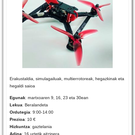
Erakustaldia, simulagailuak, multierrotoreak, hegazkinak eta
hegaldi saioa
Egunak
: martxoaren 9, 16, 23 eta 30ean
Lekua
: Beralandeta
Ordutegia
: 9:00-14:00
Prezioa
: 10 €
Hizkuntza
: gaztelania
Adina
: 16 urtetik aitzinera