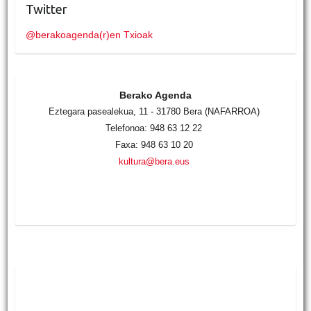
Twitter
@berakoagenda(r)en Txioak
Berako Agenda
Eztegara pasealekua, 11 - 31780 Bera (NAFARROA)
Telefonoa: 948 63 12 22
Faxa: 948 63 10 20
kultura@bera.eus