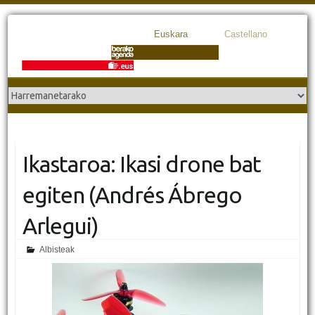
Euskara
Castellano
Ikastaroa: Ikasi drone bat
egiten (Andrés Ábrego
Arlegui)
Albisteak