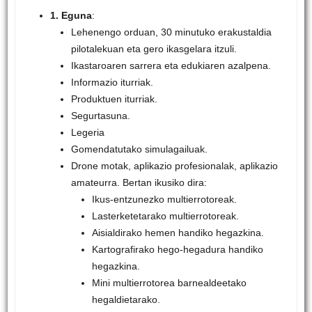
1. Eguna
:
Lehenengo orduan, 30 minutuko erakustaldia
pilotalekuan eta gero ikasgelara itzuli.
Ikastaroaren sarrera eta edukiaren azalpena.
Informazio iturriak.
Produktuen iturriak.
Segurtasuna.
Legeria
Gomendatutako simulagailuak.
Drone motak, aplikazio profesionalak, aplikazio
amateurra. Bertan ikusiko dira:
Ikus-entzunezko multierrotoreak.
Lasterketetarako multierrotoreak.
Aisialdirako hemen handiko hegazkina.
Kartografirako hego-hegadura handiko
hegazkina.
Mini multierrotorea barnealdeetako
hegaldietarako.