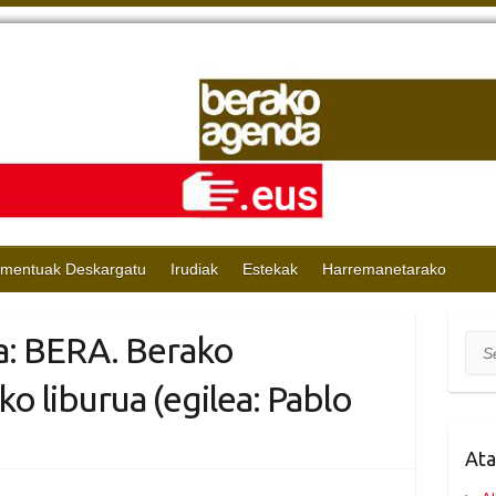
mentuak Deskargatu
Irudiak
Estekak
Harremanetarako
a: BERA. Berako
Sea
o liburua (egilea: Pablo
Ata