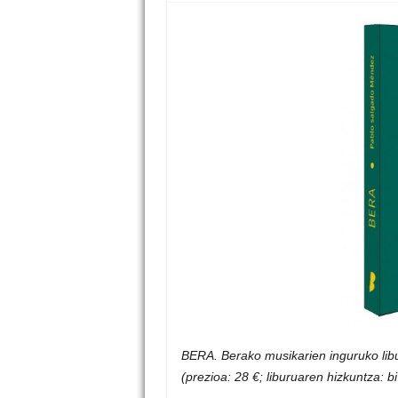
BERA. Berako musikarien inguruko lib
(prezioa: 28 €; liburuaren hizkuntza: b