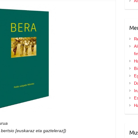
Al
Me
Re
Al
fi
Ha
B
Eg
D
Ir
E
H
urua
i bertsio [euskaraz eta gazteleraz])
Mus