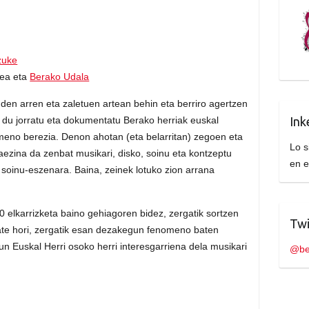
zuke
dea eta
Berako Udala
 den arren eta zaletuen artean behin eta berriro agertzen
z du jorratu eta dokumentatu Berako herriak euskal
Ink
meno berezia. Denon ahotan (eta belarritan) zegoen eta
Lo s
daezina da zenbat musikari, disko, soinu eta kontzeptu
en 
 soinu-eszenara. Baina, zeinek lotuko zion arrana
50 elkarrizketa baino gehiagoren bidez, zergatik sortzen
Twi
tate hori, zergatik esan dezakegun fenomeno baten
n Euskal Herri osoko herri interesgarriena dela musikari
@be