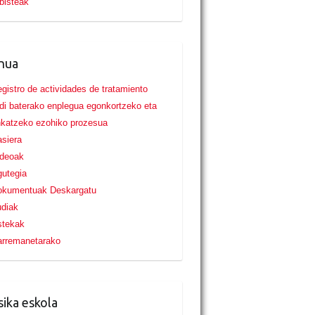
bisteak
nua
gistro de actividades de tratamiento
di baterako enplegua egonkortzeko eta
nkatzeko ezohiko prozesua
siera
ideoak
utegia
okumentuak Deskargatu
udiak
stekak
arremanetarako
ika eskola