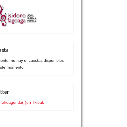
esta
iento, no hay encuestas disponibles
este momento.
tter
rakoagenda(r)en Txioak