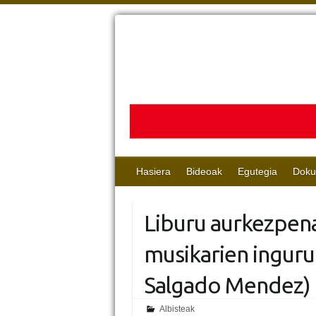
Hasiera
Bideoak
Egutegia
Doku
Liburu aurkezpen
musikarien inguruk
Salgado Mendez)
Albisteak