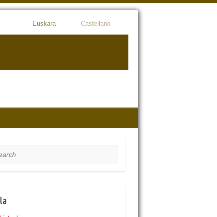
Euskara
Castellano
rch
la