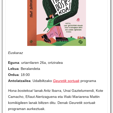
Euskaraz
Eguna
: urtarrilaren 26a, ortziralea
Lekua
: Beralandeta
Ordua
: 18:00
Antolatzailea
: Udalbiltzako
Geuretik sortuak
programa
Hona bostekoa!
lanak Aritz Ibarra, Unai Gaztelumendi, Kote
Camacho, Eñaut Aiertzaguena eta Iñaki Mariarena Mattin
komikigileen lanak biltzen ditu. Denak
Geuretik sortuak
programan aurkeztuak.