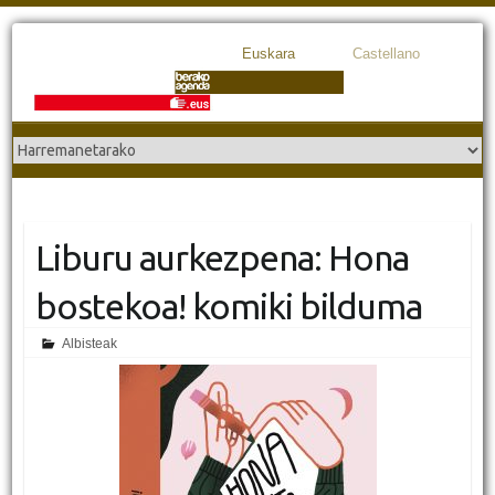
Euskara
Castellano
Liburu aurkezpena: Hona
bostekoa! komiki bilduma
Albisteak