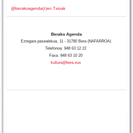
@berakoagenda(r)en Txioak
Berako Agenda
Eztegara pasealekua, 11 - 31780 Bera (NAFARROA)
Telefonoa: 948 63 12 22
Faxa: 948 63 10 20
kultura@bera.eus