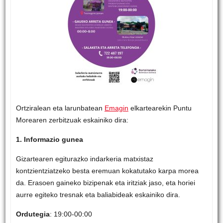
Ortziralean eta larunbatean
Emagin
elkartearekin Puntu
Morearen zerbitzuak eskainiko dira:
1. Informazio gunea
Gizartearen egiturazko indarkeria matxistaz
kontzientziatzeko besta eremuan kokatutako karpa morea
da. Erasoen gaineko bizipenak eta iritziak jaso, eta horiei
aurre egiteko tresnak eta baliabideak eskainiko dira.
Ordutegia
: 19:00-00:00