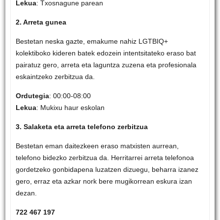
Lekua
: Txosnagune parean
2. Arreta gunea
Bestetan neska gazte, emakume nahiz LGTBIQ+
kolektiboko kideren batek edozein intentsitateko eraso bat
pairatuz gero, arreta eta laguntza zuzena eta profesionala
eskaintzeko zerbitzua da.
Ordutegia
: 00:00-08:00
Lekua
: Mukixu haur eskolan
3. Salaketa eta arreta telefono zerbitzua
Bestetan eman daitezkeen eraso matxisten aurrean,
telefono bidezko zerbitzua da. Herritarrei arreta telefonoa
gordetzeko gonbidapena luzatzen dizuegu, beharra izanez
gero, erraz eta azkar nork bere mugikorrean eskura izan
dezan.
722 467 197