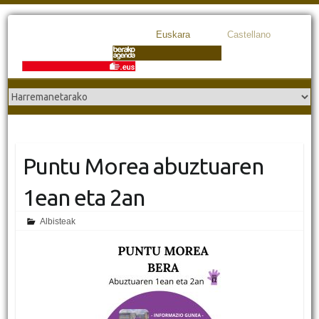
Euskara
Castellano
Puntu Morea abuztuaren
1ean eta 2an
Albisteak