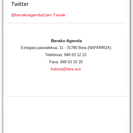
Twitter
@berakoagenda(r)en Txioak
Berako Agenda
Eztegara pasealekua, 11 - 31780 Bera (NAFARROA)
Telefonoa: 948 63 12 22
Faxa: 948 63 10 20
kultura@bera.eus