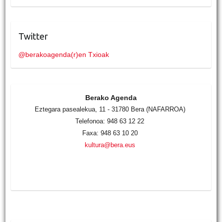
Twitter
@berakoagenda(r)en Txioak
Berako Agenda
Eztegara pasealekua, 11 - 31780 Bera (NAFARROA)
Telefonoa: 948 63 12 22
Faxa: 948 63 10 20
kultura@bera.eus