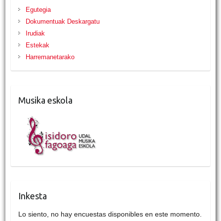
Egutegia
Dokumentuak Deskargatu
Irudiak
Estekak
Harremanetarako
Musika eskola
Inkesta
Lo siento, no hay encuestas disponibles en este momento.