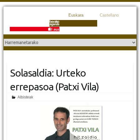
Euskara
Castellano
Solasaldia: Urteko
errepasoa (Patxi Vila)
Albisteak