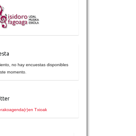
esta
iento, no hay encuestas disponibles
este momento.
tter
rakoagenda(r)en Txioak