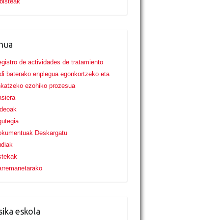
bisteak
nua
gistro de actividades de tratamiento
di baterako enplegua egonkortzeko eta
nkatzeko ezohiko prozesua
siera
ideoak
utegia
okumentuak Deskargatu
udiak
stekak
arremanetarako
ika eskola