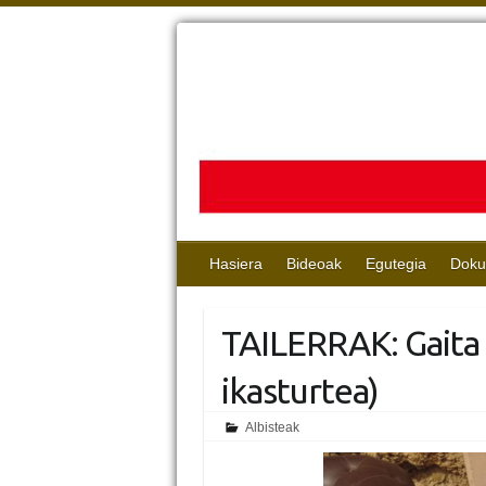
Hasiera
Bideoak
Egutegia
Doku
TAILERRAK: Gaita 
ikasturtea)
Albisteak