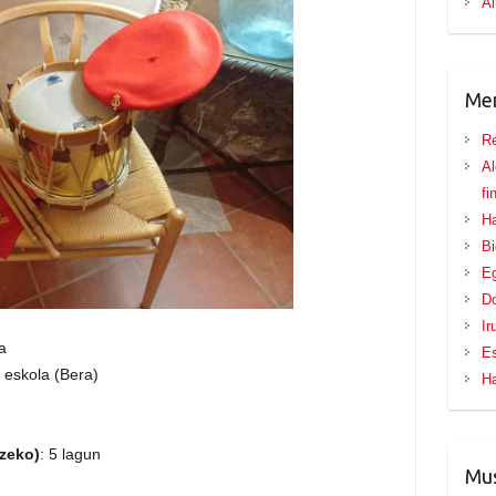
Al
Me
Re
Al
fi
Ha
B
Eg
D
Ir
ra
E
 eskola (Bera)
H
tzeko)
: 5 lagun
Mus