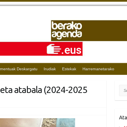
mentuak Deskargatu
Irudiak
Estekak
Harremanetarako
eta atabala (2024-2025
Sea
Ata