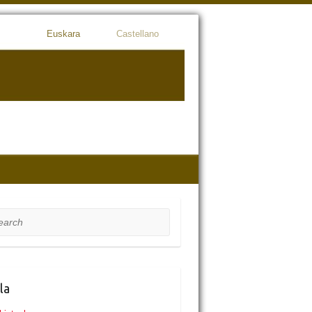
Euskara
Castellano
rch
la