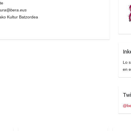
te
tura@bera.eus
ako Kultur Batzordea
Ink
Lo s
en 
Twi
@be