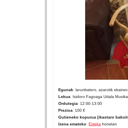
Egunak
: larunbatero, azarotik ekaine
Lekua
: Isidoro Fagoaga Udala Musika
Ordutegia
: 12:00-13:00
Prezioa
: 100 €
Gutieneko kopurua (ikastaro bakoi
Izena emateko
:
Esteka
honetan