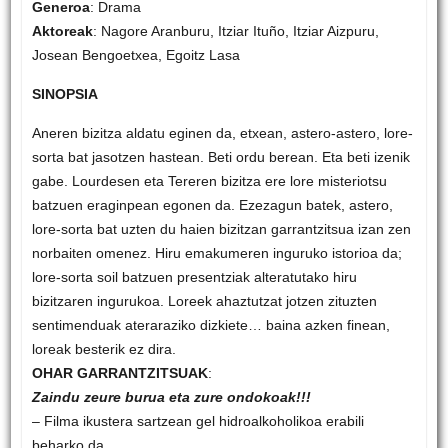
Generoa
: Drama
Aktoreak
: Nagore Aranburu, Itziar Ituño, Itziar Aizpuru,
Josean Bengoetxea, Egoitz Lasa
SINOPSIA
Aneren bizitza aldatu eginen da, etxean, astero-astero, lore-
sorta bat jasotzen hastean. Beti ordu berean. Eta beti izenik
gabe. Lourdesen eta Tereren bizitza ere lore misteriotsu
batzuen eraginpean egonen da. Ezezagun batek, astero,
lore-sorta bat uzten du haien bizitzan garrantzitsua izan zen
norbaiten omenez. Hiru emakumeren inguruko istorioa da;
lore-sorta soil batzuen presentziak alteratutako hiru
bizitzaren ingurukoa. Loreek ahaztutzat jotzen zituzten
sentimenduak ateraraziko dizkiete… baina azken finean,
loreak besterik ez dira.
OHAR GARRANTZITSUAK
:
Zaindu zeure burua eta zure ondokoak!!!
– Filma ikustera sartzean gel hidroalkoholikoa erabili
beharko da.