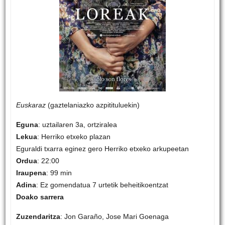
Euskaraz
(gaztelaniazko azpitituluekin)
Eguna
: uztailaren 3a, ortziralea
Lekua
: Herriko etxeko plazan
Eguraldi txarra eginez gero Herriko etxeko arkupeetan
Ordua
: 22:00
Iraupena
: 99 min
Adina
: Ez gomendatua 7 urtetik beheitikoentzat
Doako sarrera
Zuzendaritza
: Jon Garaño, Jose Mari Goenaga