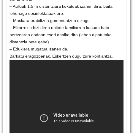
– Aulkiak 1,5 m distantziara kokatuak izanen dira; baita
lehenago desinfektatuak ere.
– Maskara erabiltzea gomendatzen dizugu.
– Elkarrekin bizi diren unitate familiarren kasuan bata
bertzearen ondoan eseri ahalko dira (lehen aipatutako
distantzia bete gabe).
– Edukiera mugatua izanen da.
Barkatu eragozpenak. Eskertzen dugu zure konfiantza.