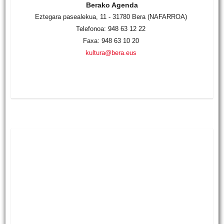
Berako Agenda
Eztegara pasealekua, 11 - 31780 Bera (NAFARROA)
Telefonoa: 948 63 12 22
Faxa: 948 63 10 20
kultura@bera.eus