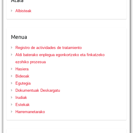
Atala
Albisteak
Menua
Registro de actividades de tratamiento
Aldi baterako enplegua egonkortzeko eta finkatzeko
ezohiko prozesua
Hasiera
Bideoak
Egutegia
Dokumentuak Deskargatu
Irudiak
Estekak
Harremanetarako