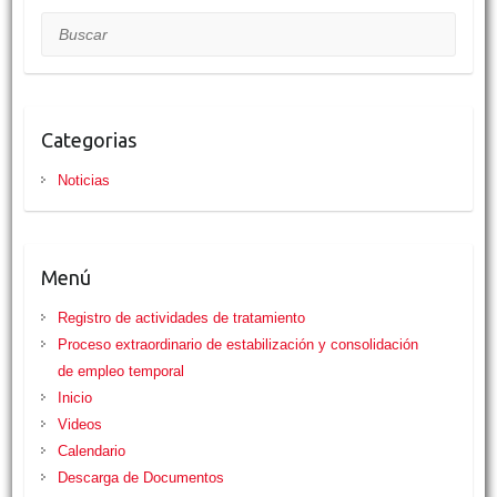
b
t
s
l
t
a
o
e
A
r
Buscar
o
r
p
t
k
p
i
r
Categorias
Noticias
Menú
Registro de actividades de tratamiento
Proceso extraordinario de estabilización y consolidación
de empleo temporal
Inicio
Videos
Calendario
Descarga de Documentos