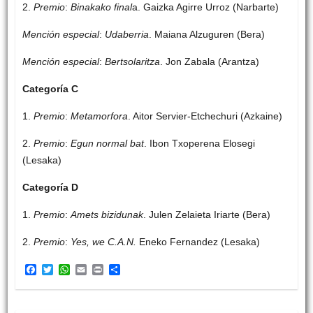
2.
Premio
:
Binakako final
a. Gaizka Agirre Urroz (Narbarte)
Mención especial
:
Udaberria
. Maiana Alzuguren (Bera)
Mención especial
:
Bertsolaritza
. Jon Zabala (Arantza)
Categoría C
1.
Premio
:
Metamorfora
. Aitor Servier-Etchechuri (Azkaine)
2.
Premio
:
Egun normal bat
. Ibon Txoperena Elosegi
(Lesaka)
Categoría D
1.
Premio
:
Amets bizidunak
. Julen Zelaieta Iriarte (Bera)
2.
Premio
:
Yes, we C.A.N.
Eneko Fernandez (Lesaka)
F
T
W
E
P
C
a
w
h
m
r
o
c
i
a
a
i
m
e
t
t
i
n
p