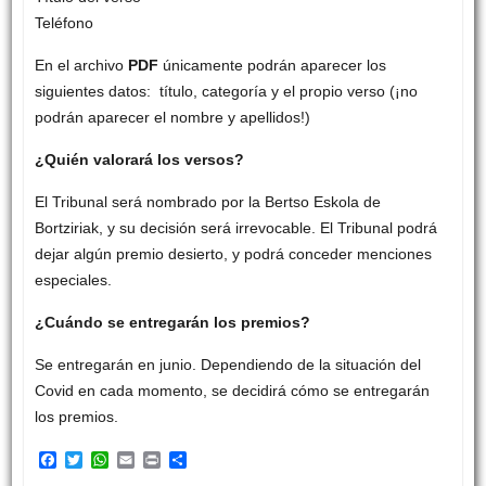
Teléfono
En el archivo
PDF
únicamente podrán aparecer los
siguientes datos: título, categoría y el propio verso (¡no
podrán aparecer el nombre y apellidos!)
¿Quién valorará los versos?
El Tribunal será nombrado por la Bertso Eskola de
Bortziriak, y su decisión será irrevocable. El Tribunal podrá
dejar algún premio desierto, y podrá conceder menciones
especiales.
¿Cuándo se entregarán los premios?
Se entregarán en junio. Dependiendo de la situación del
Covid en cada momento, se decidirá cómo se entregarán
los premios.
F
T
W
E
P
C
a
w
h
m
r
o