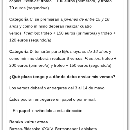
coplas.
Premios
: trofeo + 100 euros (primero/a) y trofeo +
70 euros (segundo/a).
Categoría C
: se premiarán a
jóvenes de entre 15 y 18
años
y como mínimo deberán realizar cuatro
versos.
Premios
: trofeo + 150 euros (primero/a) y trofeo +
120 euros (segundo/a).
Categoría D
: tomarán parte l@s
mayores de 18 años
y
como mínimo deberán realizar 8 versos.
Premios
: trofeo +
200 euros (primero/a) y trofeo + 150 euros (segundo/a).
¿Qué plazo tengo y a dónde debo enviar mis versos?
Los versos deberán entregarse del 3 al 14 de mayo.
Éstos podrán entregarse en papel o por e-mail:
– En
papel
: enviándolo a esta dirección:
Berako kultur etxea
Baztan-Bidasoko XXXIV. Bertsopaper Lehiaketa