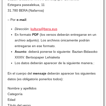
Eztegara pasealekua, 11
31.780 BERA (Nafarroa)
– Por
e-mail
:
Dirección
:
kultura@bera.eus
En formato
PDF
(los versos deberán entregarse en un
archivo adjunto). Los archivos únicamente podrán
entregarse en ese formato.
Asunto
: deberá ponerse lo siguiente: Baztan-Bidasoko
XXXIV. Bertsopaper Lehiaketa
Los datos deberán aparecer de la siguiente manera.:
En el cuerpo del
mensaje
deberán aparecer los siguientes
datos (es obligatorio ponerlos todos):
Nombre y apellidos
Categoría
Edad
Título del verso