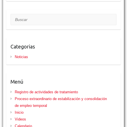
c
i
a
a
i
m
e
t
t
i
n
p
b
t
s
l
t
a
o
e
A
r
Buscar
o
r
p
t
k
p
i
r
Categorias
Noticias
Menú
Registro de actividades de tratamiento
Proceso extraordinario de estabilización y consolidación
de empleo temporal
Inicio
Videos
Calendario