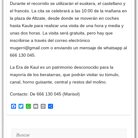
Durante el recorrido se utilizarán el euskera, el castellano y
el francés. La cita se celebrará a las 10:00 de la mañana en
la plaza de Altzate, desde donde se moverán en coches
hasta Kaule para realizar una visita de una hora y media y
unas dos horas. La visita será gratuita, pero hay que
inscribirse a través del correo electrónico
mugerri@gmail.com o enviando un mensaje de whatsapp al
666 130 045.
La Era de Kaul es un patrimonio desconocido para la
mayoría de los beratarras, que podrán visitar su túmulo,
canal, horno guisante, central y restos del molino.
Contacto: De 666 130 045 (Marisol)
F
T
W
E
P
C
a
w
h
m
r
o
c
i
a
a
i
m
e
t
t
i
n
p
b
t
s
l
t
a
o
e
A
r
Buscar
o
r
p
t