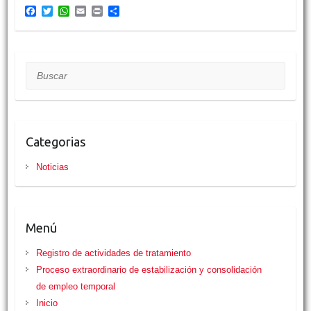
F
T
W
E
P
C
a
w
h
m
r
o
c
i
a
a
i
m
e
t
t
i
n
p
b
t
s
l
t
a
o
e
A
r
Buscar
o
r
p
t
k
p
i
r
Categorias
Noticias
Menú
Registro de actividades de tratamiento
Proceso extraordinario de estabilización y consolidación
de empleo temporal
Inicio