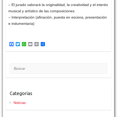
– El jurado valorará la originalidad, la creatividad y el interés
musical y artístico de las composiciones.
– Interpretación (afinación, puesta en escena, presentación
e indumentaria)
F
T
W
E
P
C
a
w
h
m
r
o
c
i
a
a
i
m
e
t
t
i
n
p
b
t
s
l
t
a
o
e
A
r
Buscar
o
r
p
t
k
p
i
r
Categorias
Noticias