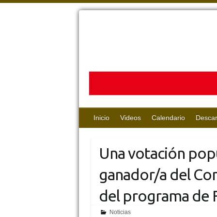
Inicio
Videos
Calendario
Desca
Una votación popul
ganador/a del Con
del programa de F
Noticias