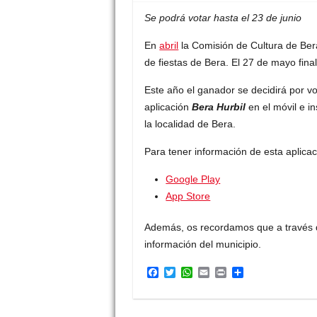
Se podrá votar hasta el 23 de junio
En
abril
la Comisión de Cultura de Be
de fiestas de Bera. El 27 de mayo final
Este año el ganador se decidirá por vo
aplicación
Bera Hurbil
en el móvil e i
la localidad de Bera.
Para tener información de esta aplicaci
Google Play
App Store
Además, os recordamos que a través d
información del municipio.
F
T
W
E
P
C
a
w
h
m
r
o
c
i
a
a
i
m
e
t
t
i
n
p