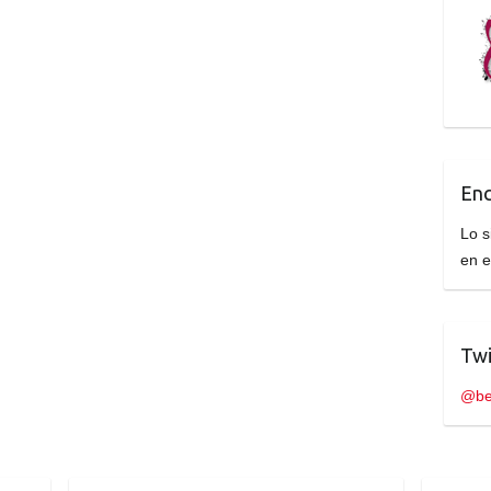
Enc
Lo s
en 
Twi
@be