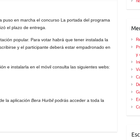
No
ra puso en marcha el concurso La portada del programa
izó el plazo de entrega.
Me
tación popular. Para votar habrá que tener instalada la
Re
nscribirse y el participante deberá estar empadronado en
Pr
y 
In
ón e instalarla en el móvil consulta las siguientes webs:
V
Ca
D
Ga
E
e la aplicación
Bera Hurbil
podrás acceder a toda la
Co
Esc