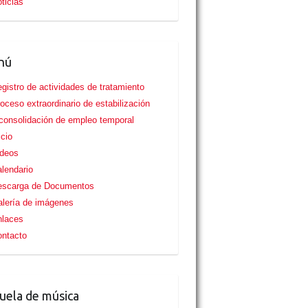
ticias
nú
gistro de actividades de tratamiento
oceso extraordinario de estabilización
consolidación de empleo temporal
icio
ideos
lendario
escarga de Documentos
lería de imágenes
nlaces
ntacto
uela de música