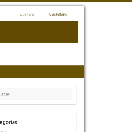
Euskara
Castellano
car
egorias