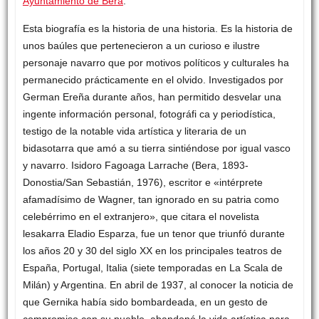
Ayuntamiento de Bera
.
Esta biografía es la historia de una historia. Es la historia de
unos baúles que pertenecieron a un curioso e ilustre
personaje navarro que por motivos políticos y culturales ha
permanecido prácticamente en el olvido. Investigados por
German Ereña durante años, han permitido desvelar una
ingente información personal, fotográfi ca y periodística,
testigo de la notable vida artística y literaria de un
bidasotarra que amó a su tierra sintiéndose por igual vasco
y navarro. Isidoro Fagoaga Larrache (Bera, 1893-
Donostia/San Sebastián, 1976), escritor e «intérprete
afamadísimo de Wagner, tan ignorado en su patria como
celebérrimo en el extranjero», que citara el novelista
lesakarra Eladio Esparza, fue un tenor que triunfó durante
los años 20 y 30 del siglo XX en los principales teatros de
España, Portugal, Italia (siete temporadas en La Scala de
Milán) y Argentina. En abril de 1937, al conocer la noticia de
que Gernika había sido bombardeada, en un gesto de
compromiso con su pueblo, abandonó la vida artística para