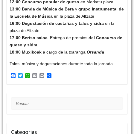
12:00 Concurso popular de queso
en Merkatu plaza
13:00 Banda de Música de Bera
y
grupo instrumental de
la Escuela de Música
en la plaza de Altzate
16:00 Degustación de castañas y talos y sidra
en la
plaza de Altzate
17:00 Bertso saioa
. Entrega de premios
del Concurso de
queso y sidra
18:00 Muxikoak
a cargo de la txaranga
Otsanda
Talos, música y degustaciones durante toda la jornada
F
T
W
E
P
C
a
w
h
m
r
o
c
i
a
a
i
m
e
t
t
i
n
p
b
t
s
l
t
a
o
e
A
r
Buscar
o
r
p
t
k
p
i
r
Categorias