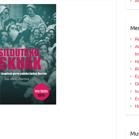
Al
Me
Re
Al
fi
Ha
B
Eg
D
Ir
E
H
Mus