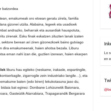
r batzordea
ean, emakumeak oro etxean geratu zirela, familia
ana gizonei utzita. Alabaina, legeek eta usadioek
ainbat andrazko, beharrak eta ausardiak hauspotuta,
aritu zirenak. Esku finak eskatzen zituzten lanak izaten
, sektore berean ari ziren gizonezkoek baino gutxiago
Ink
izan dira emakumeenak, haien ahotsa bezala. Liburu
Lo s
sa eman nahi izan die, guztien izenean, haien ekarpen
en 
ilek
liburu hau egiteko (neskame, irakasle, espartingile,
kontserbagile, zigarrogile zein industriako langile…), eta
Twi
o emakume baten (edo biren) lekukotasuna jaso du,
 bidaia bat eginez: Donibane Lohizunetik Baionara,
@be
oara, Gasteiztik Atarrabiara, Trapagarandik Bergarara