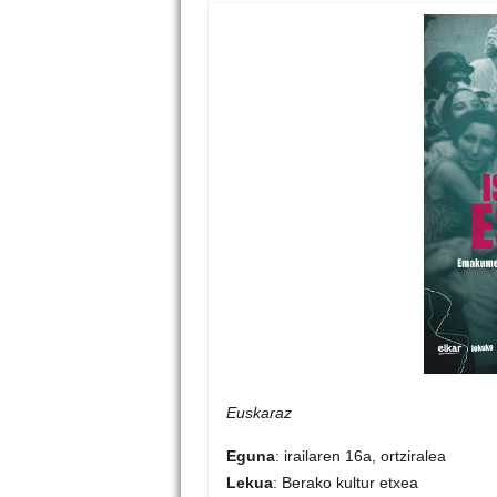
Euskaraz
Eguna
: irailaren 16a, ortziralea
Lekua
: Berako kultur etxea