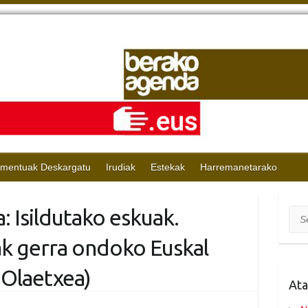
mentuak Deskargatu
Irudiak
Estekak
Harremanetarako
: Isildutako eskuak.
Sea
k gerra ondoko Euskal
 Olaetxea)
Ata