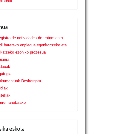
bisteak
nua
gistro de actividades de tratamiento
di baterako enplegua egonkortzeko eta
nkatzeko ezohiko prozesua
siera
ideoak
utegia
okumentuak Deskargatu
udiak
stekak
arremanetarako
ika eskola