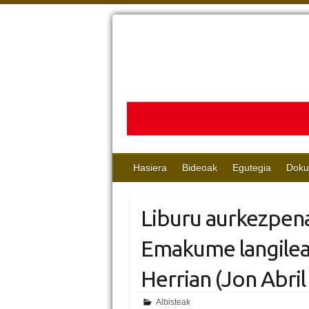
Hasiera
Bideoak
Egutegia
Doku
Liburu aurkezpena
Emakume langilea
Herrian (Jon Abril
Albisteak