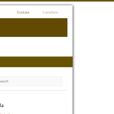
Euskara
Castellano
rch
la