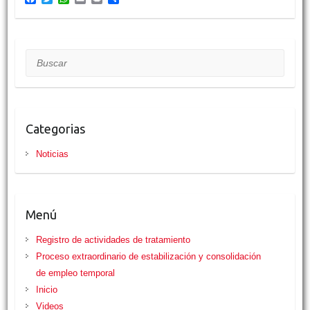
a
w
h
m
r
o
c
i
a
a
i
m
e
t
t
i
n
p
b
t
s
l
t
a
o
e
A
r
Buscar
o
r
p
t
k
p
i
r
Categorias
Noticias
Menú
Registro de actividades de tratamiento
Proceso extraordinario de estabilización y consolidación
de empleo temporal
Inicio
Videos