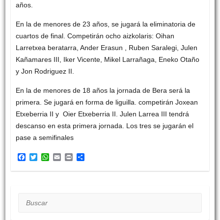
años.
En la de menores de 23 años, se jugará la eliminatoria de
cuartos de final. Competirán ocho aizkolaris: Oihan
Larretxea beratarra, Ander Erasun , Ruben Saralegi, Julen
Kañamares III, Iker Vicente, Mikel Larrañaga, Eneko Otaño
y Jon Rodriguez II.
En la de menores de 18 años la jornada de Bera será la
primera. Se jugará en forma de liguilla. competirán Joxean
Etxeberria II y Oier Etxeberria II. Julen Larrea III tendrá
descanso en esta primera jornada. Los tres se jugarán el
pase a semifinales
F
T
W
E
P
C
a
w
h
m
r
o
c
i
a
a
i
m
e
t
t
i
n
p
b
t
s
l
t
a
o
e
A
r
Buscar
o
r
p
t
k
p
i
r