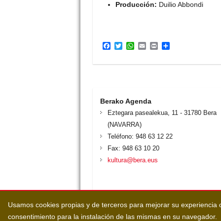
Producción:
Duilio Abbondi
F
T
W
E
P
C
a
w
h
m
r
o
c
i
a
a
i
m
e
t
t
i
n
p
b
t
s
l
t
a
o
e
A
r
o
r
p
t
k
p
i
Berako Agenda
r
Eztegara pasealekua, 11 - 31780 Bera
(NAVARRA)
Teléfono: 948 63 12 22
Fax: 948 63 10 20
kultura@bera.eus
Usamos cookies propias y de terceros para mejorar su experiencia c
consentimiento para la instalación de las mismas en su navegador.