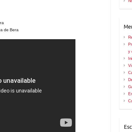
No
ra
Me
ra de Bera
Re
Pr
y 
In
V
Ca
D
Ga
E
Co
Esc