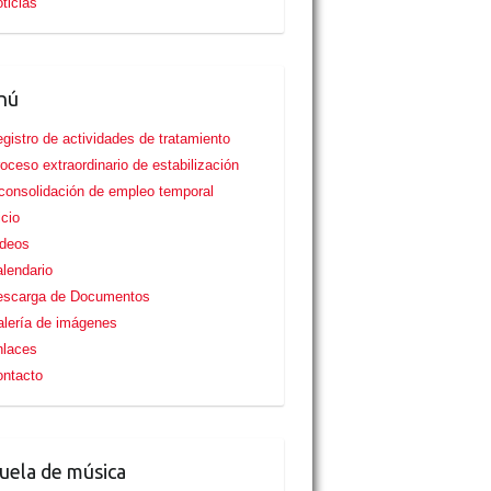
ticias
nú
gistro de actividades de tratamiento
oceso extraordinario de estabilización
consolidación de empleo temporal
icio
ideos
lendario
escarga de Documentos
lería de imágenes
nlaces
ntacto
uela de música