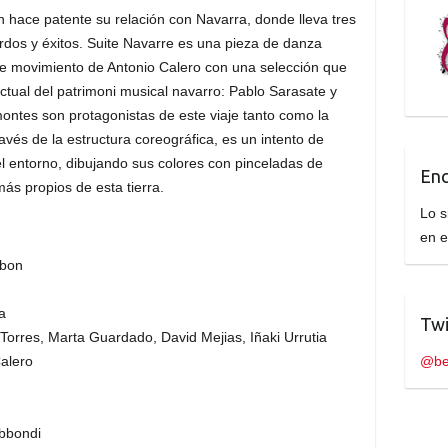
 hace patente su relación con Navarra, donde lleva tres
rdos y éxitos. Suite Navarre es una pieza de danza
e movimiento de Antonio Calero con una selección que
tual del patrimoni musical navarro: Pablo Sarasate y
ontes son protagonistas de este viaje tanto como la
ravés de la estructura coreográfica, es un intento de
el entorno, dibujando sus colores con pinceladas de
Enc
ás propios de esta tierra.
Lo s
en 
bon
ia
Twi
Torres, Marta Guardado, David Mejias, Iñaki Urrutia
Calero
@be
Abbondi