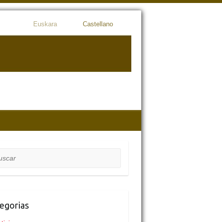
Euskara
Castellano
car
egorias