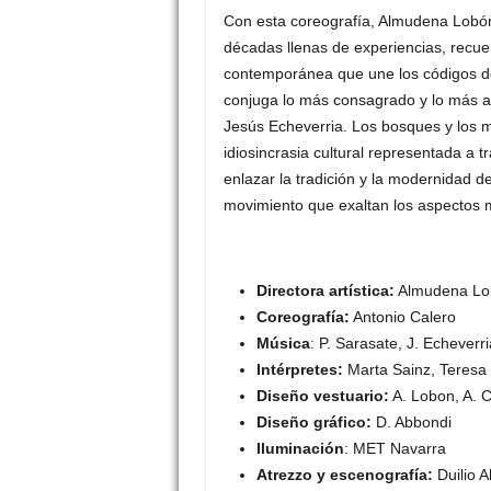
Con esta coreografía, Almudena Lobón
décadas llenas de experiencias, recue
contemporánea que une los códigos d
conjuga lo más consagrado y lo más ac
Jesús Echeverria. Los bosques y los m
idiosincrasia cultural representada a t
enlazar la tradición y la modernidad d
movimiento que exaltan los aspectos m
Directora artística:
Almudena Lo
Coreografía:
Antonio Calero
Música
: P. Sarasate, J. Echeverr
Intérpretes:
Marta Sainz, Teresa 
Diseño vestuario:
A. Lobon, A. 
Diseño gráfico:
D. Abbondi
Iluminación
: MET Navarra
Atrezzo y escenografía:
Duilio 