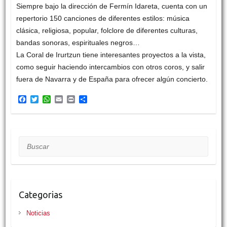
Siempre bajo la dirección de Fermín Idareta, cuenta con un
repertorio 150 canciones de diferentes estilos: música
clásica, religiosa, popular, folclore de diferentes culturas,
bandas sonoras, espirituales negros…
La Coral de Irurtzun tiene interesantes proyectos a la vista,
como seguir haciendo intercambios con otros coros, y salir
fuera de Navarra y de España para ofrecer algún concierto.
F
T
W
E
P
C
a
w
h
m
r
o
c
i
a
a
i
m
e
t
t
i
n
p
b
t
s
l
t
a
o
e
A
r
Buscar
o
r
p
t
k
p
i
r
Categorias
Noticias